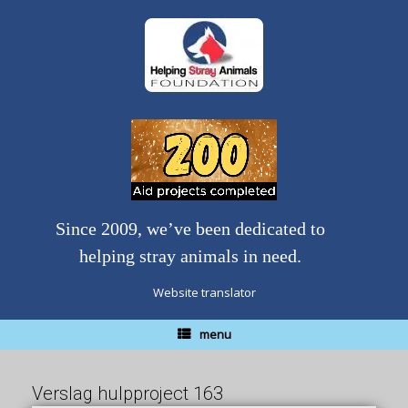
Skip
to
content
Since 2009, we’ve been dedicated to
helping stray animals in need.
Website translator
menu
Verslag hulpproject 163