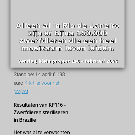
Alleen al in Rio de Janeiro
zijn er bijna 150.000
zwerfdieren die een heel
moeizaam leven leiden.
Verslag klein project 116 – februari 2024
Stand per 14 april: 6.133
euro
Klik hier voor het
project
Resultaten van KP116 -
Zwerfdieren steriliseren
in Brazilië
Het was al te verwachten