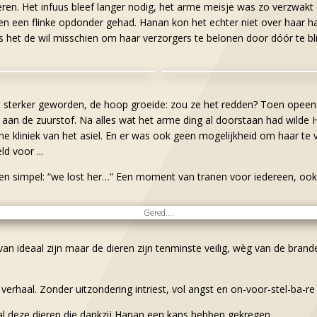
en. Het infuus bleef langer nodig, het arme meisje was zo verzwakt e
en een flinke opdonder gehad. Hanan kon het echter niet over haar har
 het de wil misschien om haar verzorgers te belonen door dóór te bli
 sterker geworden, de hoop groeide: zou ze het redden? Toen opee
an de zuurstof. Na alles wat het arme ding al doorstaan had wilde H
e kliniek van het asiel. En er was ook geen mogelijkheid om haar te v
d voor ...
een simpel: “we lost her…” Een moment van tranen voor iedereen, oo
Gered....
n ideaal zijn maar de dieren zijn tenminste veilig, wèg van de brande
erhaal. Zonder uitzondering intriest, vol angst en on-voor-stel-ba-re 
al deze dieren die dankzij Hanan een kans hebben gekregen.