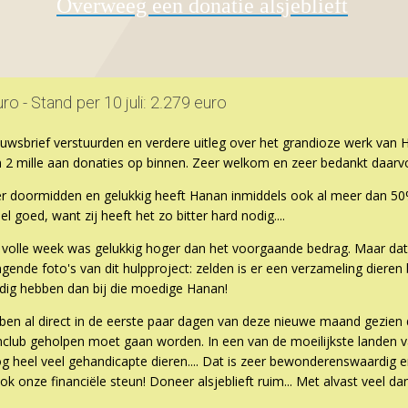
Overweeg een donatie alsjeblieft
o - Stand per 10 juli: 2.279 euro
wsbrief verstuurden en verdere uitleg over het grandioze werk van H
 2 mille aan donaties op binnen. Zeer welkom en zeer bedankt daarv
r doormidden en gelukkig heeft Hanan inmiddels ook al meer dan 50
 goed, want zij heeft het zo bitter hard nodig....
volle week was gelukkig hoger dan het voorgaande bedrag. Maar dat 
ringende foto's van dit hulpproject: zelden is er een verzameling dieren
dig hebben dan bij die moedige Hanan!
ebben al direct in de eerste paar dagen van deze nieuwe maand gezie
nclub geholpen moet gaan worden. In een van de moeilijkste landen v
g heel veel gehandicapte dieren.... Dat is zeer bewonderenswaardig e
 onze financiële steun! Doneer alsjeblieft ruim... Met alvast veel da