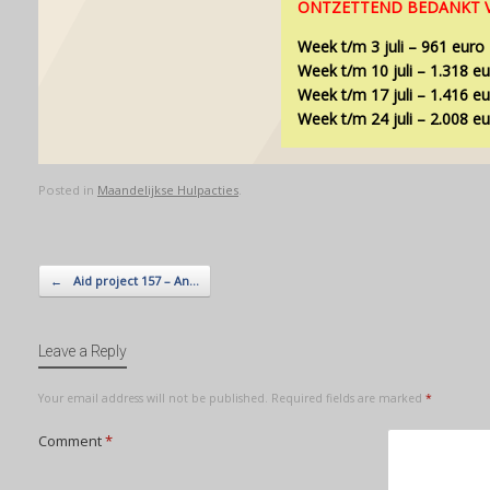
ONTZETTEND BEDANKT V
Week t/m 3 juli – 961 euro
Week t/m 10 juli – 1.318 e
Week t/m 17 juli – 1.416 e
Week t/m 24 juli – 2.008 e
Posted in
Maandelijkse Hulpacties
.
Post navigation
←
Aid project 157 – An…
Leave a Reply
Your email address will not be published.
Required fields are marked
*
Comment
*