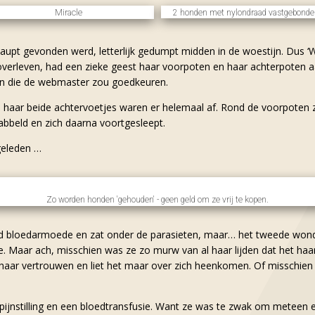
Miracle
2 honden met nylondraad vastgebond
upt gevonden werd, letterlijk gedumpt midden in de woestijn. Dus 
 overleven, had een zieke geest haar voorpoten en haar achterpoten 
en die de webmaster zou goedkeuren.
 haar beide achtervoetjes waren er helemaal af. Rond de voorpoten z
bbeld en zich daarna voortgesleept.
geleden …
Zo worden honden 'gehouden' - geen geld om ze vrij te kopen.
 bloedarmoede en zat onder de parasieten, maar… het tweede wonder
te. Maar ach, misschien was ze zo murw van al haar lijden dat het haa
haar vertrouwen en liet het maar over zich heenkomen. Of misschien
, pijnstilling en een bloedtransfusie. Want ze was te zwak om metee