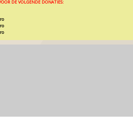
OOR DE VOLGENDE DONATIES: ⁣
uro
uro
uro