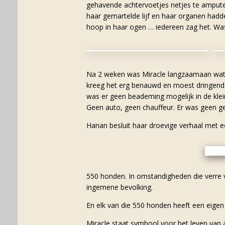
gehavende achtervoetjes netjes te amputer
haar gemartelde lijf en haar organen hadd
hoop in haar ogen … iedereen zag het. Was
Na 2 weken was Miracle langzaamaan wat
kreeg het erg benauwd en moest dringend a
was er geen beademing mogelijk in de klein
Geen auto, geen chauffeur. Er was geen gel
Hanan besluit haar droevige verhaal met 
550 honden. In omstandigheden die verre va
ingemene bevolking.
En elk van die 550 honden heeft een eigen v
Miracle staat symbool voor het leven van 