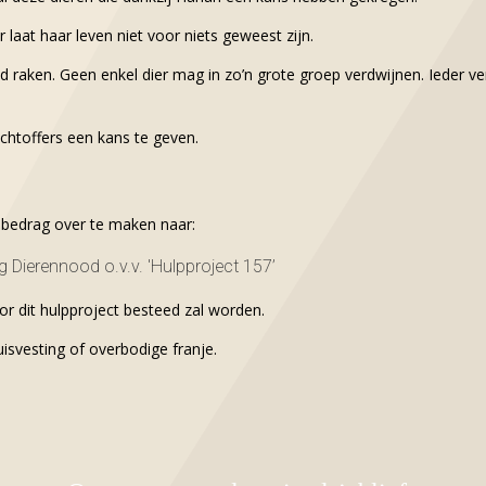
r laat haar leven niet voor niets geweest zijn.
d raken. Geen enkel dier mag in zo’n grote groep verdwijnen. Ieder ver
achtoffers een kans te geven.
n bedrag over te maken naar:
 Dierennood o.v.v. 'Hulpproject 157’
oor dit hulpproject besteed zal worden.
uisvesting of overbodige franje.