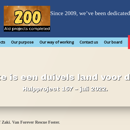
Since 2009, we’ve been dedicated 
cts
Our purpose
Our way of working
Contact us
Our board
e is een duivels land voor d
Hulpproject 157 – juli 2022.
 Zaki. Van Forever Rescue Foster.