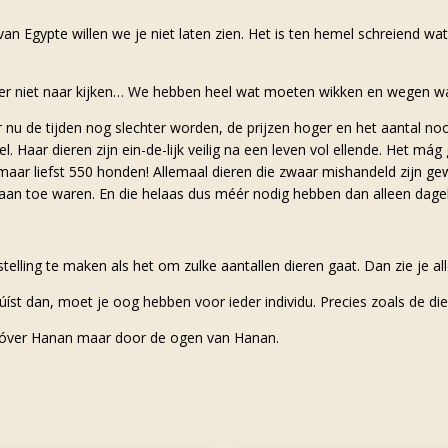
an Egypte willen we je niet laten zien. Het is ten hemel schreiend wat 
er niet naar kijken… We hebben heel wat moeten wikken en wegen want
 nu de tijden nog slechter worden, de prijzen hoger en het aantal n
l. Haar dieren zijn ein-de-lijk veilig na een leven vol ellende. Het m
aar liefst 550 honden! Allemaal dieren die zwaar mishandeld zijn ge
aan toe waren. En die helaas dus méér nodig hebben dan alleen dagelij
telling te maken als het om zulke aantallen dieren gaat. Dan zie je al
úíst dan, moet je oog hebben voor ieder individu. Precies zoals de die
 óver Hanan maar door de ogen van Hanan.