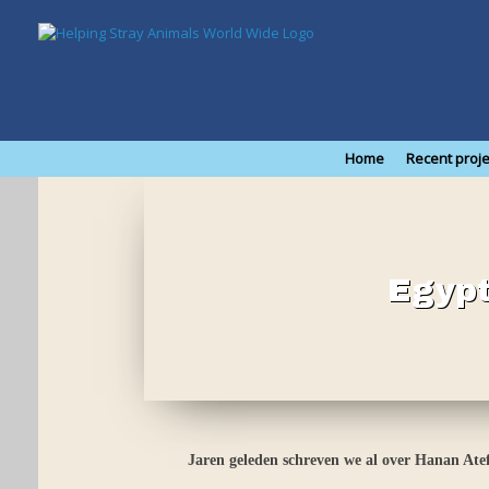
Skip
to
content
Home
Recent proje
Egypt
Jaren geleden schreven we al over Hanan Atef