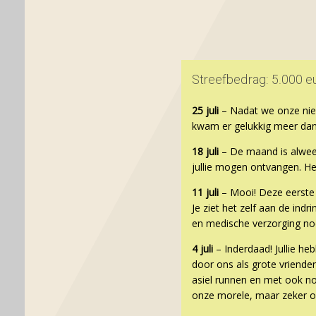
Streefbedrag: 5.000 eur
25 juli
– Nadat we onze nieu
kwam er gelukkig meer dan
18 juli
– De maand is alwee
jullie mogen ontvangen. Heel
11 juli
– Mooi! Deze eerste 
Je ziet het zelf aan de ind
en medische verzorging no
4 juli
– Inderdaad! Jullie h
door ons als grote vriende
asiel runnen en met ook no
onze morele, maar zeker ook