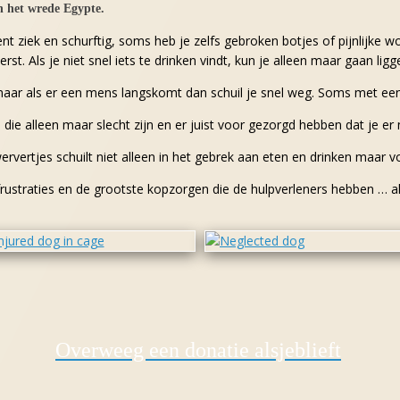
an het wrede Egypte.
bent ziek en schurftig, soms heb je zelfs gebroken botjes of pijnlijk
st. Als je niet snel iets te drinken vindt, kun je alleen maar gaan li
 maar als er een mens langskomt dan schuil je snel weg. Soms met een 
die alleen maar slecht zijn en er juist voor gezorgd hebben dat je er 
rvertjes schuilt niet alleen in het gebrek aan eten en drinken maar v
ustraties en de grootste kopzorgen die de hulpverleners hebben … al
Overweeg een donatie alsjeblieft