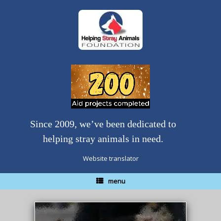
Skip
to
content
Since 2009, we’ve been dedicated to
helping stray animals in need.
Website translator
menu