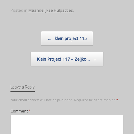
Posted in
Maandelijkse Hulpacties
.
Post navigation
←
klein project 115
Klein Project 117 – Zeljko…
→
Leave a Reply
Your email address will not be published.
Required fields are marked
*
Comment
*